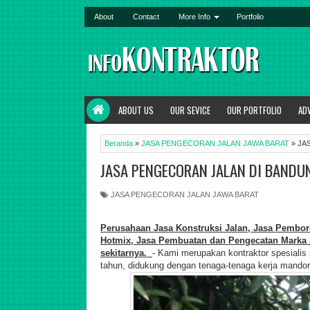
About
Contact
More Info
Portfolio
ABOUT US
OUR SEVICE
OUR PORTFOLIO
AD
Beranda
»
JASA PENGECORAN JALAN JAWA BARAT
»
JA
JASA PENGECORAN JALAN DI BANDU
JASA PENGECORAN JALAN JAWA BARAT
Perusahaan Jasa Konstruksi Jalan,
Jasa Pemboro
Hotmix, Jasa Pembuatan dan Pengecatan Marka J
sekitarnya.
- Kami merupakan kontraktor spesiali
tahun, didukung dengan tenaga-tenaga kerja mandor 