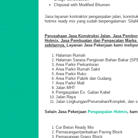
Chipseal with Modified Bitumen
Jasa layanan kontraktor pengaspalan jalan, konstru
hotmix ready mix yang sudah berpengalaman. Sila
Perusahaan Jasa Konstruksi Jalan,
Jasa Pemboro
Hotmix, Jasa Pembuatan dan Pengecatan Marka J
sekitarnya.
Layanan Jasa Pekerjaan kami meliput
Halaman Rumah
Halaman Sarana Pengisian Bahan Bakar (SP
Area Parkir Perkantoran
Area Parkir Rumah Sakit
Area Parkir Ruko
Area Parkir Pabrik dan Gudang
Area Parkir Mall
Jalan MHT
Pengaspalan Ex. Galian Kabel
Jalan Raya
Jalan Lingkungan/Perumahan/Komplek, dan s
Selain Jasa Pekerjaan
Pengaspalan Hotmix
, kam
Cor Beton Ready Mix
Pemasangan/perbaikan Paving Block
Pemasangan Grass Block