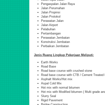
Pengaspalan Jalan Raya
Jalan Perumahan
Jalan Propinsi
Jalan Protokol
Perawatan Jalan
Jalan Airport
Pelabuhan
Pertambangan
Perawatan Jembatan
Konstruksi Jembatan
Perbaikan Jembatan
Jenis Ruang Lingkup Pekerjaan Meliputi:
Earth Works
Road Base
Road base course with crushed stone
Road base course with CTB / Cement Treated
Asphalt Works/Hot mix
Aspal Cold Mix
Hot mix with normal bitumen
Hot mix with Modified bitumen ( Multi grade a
Slurry Seal
Rigid Pavement
Bridge Construction