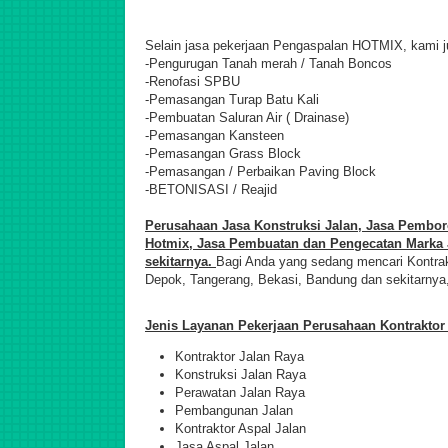
Selain jasa pekerjaan Pengaspalan HOTMIX, kami j
-Pengurugan Tanah merah / Tanah Boncos
-Renofasi SPBU
-Pemasangan Turap Batu Kali
-Pembuatan Saluran Air ( Drainase)
-Pemasangan Kansteen
-Pemasangan Grass Block
-Pemasangan / Perbaikan Paving Block
-BETONISASI / Reajid
Perusahaan Jasa Konstruksi Jalan,
Jasa Pemboro
Hotmix, Jasa Pembuatan dan Pengecatan Marka J
sekitarnya.
Bagi Anda yang sedang mencari Kontrak
Depok, Tangerang, Bekasi, Bandung dan sekitarnya, 
Jenis Layanan Pekerjaan Perusahaan Kontraktor 
Kontraktor Jalan Raya
Konstruksi Jalan Raya
Perawatan Jalan Raya
Pembangunan Jalan
Kontraktor Aspal Jalan
Jasa Aspal Jalan