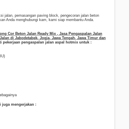
ksi jalan, pemasangan paving block, pengecoran jalan beton
hkan Anda menghubungi kam, kami siap membantu Anda.
ng Cor Beton Jalan Ready Mix , Jasa Pengaspalan Jalan
alan di Jabodetabek, Jogja, Jawa Tengah, Jawa Timur dan
i pekerjaan pengaspalan jalan aspal hotmix untuk :
BU)
ebagainya
i juga mengerjakan :