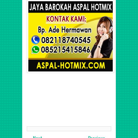
Jasa
Layanan Kontrakto Konstruksi jalan Jembatan Marka
Jalan, Jasa Pemborong, Jasa Pengaspalan Jalan Hotmix di
Jogja, Solo, Klaten, Semarang, Magelang, Kendal,
Wonosobo, Brebes, Tegal, Pekalongan, Indramayu,
Cirebon, Pantura Jawa Tengah,