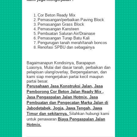
Cor Beton Ready Mix
Pemasangan/perbaikan Paving Block
Pemasangan Grass Block
Pemasangan Kansteen
Pembuatan Saluran Air/Drainase
Pemasangan Turap Batu Kali
Pengurugan tanah merah/tanah boncos
Renofasi SPBU dan sebagainya
Bagaimanapun Kondisinya, Barapapun
Luasnya, Mulai dari dasar tanah, perbaikan dan
pelapisan ulang/overlay, Berpengalaman, dan
kami siap mengerjakan partai kecil maupun
partai besar.
Perusahaan Jasa Konstruksi Jalan,
Jasa
Pemborong Cor Beton Jalan Ready Mix ,
Jasa Pengaspalan Jalan Hotmix, Jasa
Pembuatan dan Pengecatan Marka Jalan di
Jabodetabek, Jogja, Jawa Tengah, Jawa
Timur dan sekitarnya.
Silahkan hubungi kami
untuk penawaran
Biaya Pengaspalan Jalan
Hotmix.