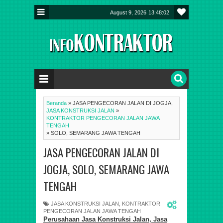
August 9, 2026
13:48:02
Beranda
»
JASA PENGECORAN JALAN DI JOGJA,
JASA KONSTRUKSI JALAN
»
KONTRAKTOR PENGECORAN JALAN JAWA
TENGAH
»
SOLO, SEMARANG JAWA TENGAH
JASA PENGECORAN JALAN DI
JOGJA, SOLO, SEMARANG JAWA
TENGAH
JASA KONSTRUKSI JALAN
,
KONTRAKTOR
PENGECORAN JALAN JAWA TENGAH
Perusahaan Jasa Konstruksi Jalan,
Jasa