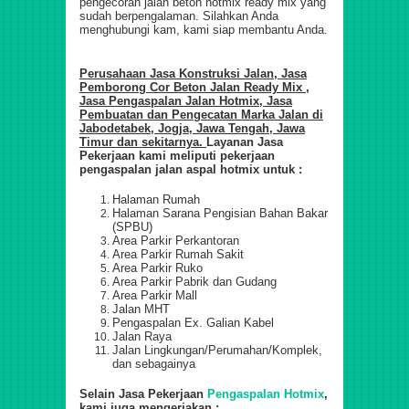
pengecoran jalan beton hotmix ready mix yang
sudah berpengalaman. Silahkan Anda
menghubungi kam, kami siap membantu Anda.
Perusahaan Jasa Konstruksi Jalan,
Jasa
Pemborong Cor Beton Jalan Ready Mix ,
Jasa Pengaspalan Jalan Hotmix, Jasa
Pembuatan dan Pengecatan Marka Jalan di
Jabodetabek, Jogja, Jawa Tengah, Jawa
Timur dan sekitarnya.
Layanan Jasa
Pekerjaan kami meliputi pekerjaan
pengaspalan jalan aspal hotmix untuk :
Halaman Rumah
Halaman Sarana Pengisian Bahan Bakar
(SPBU)
Area Parkir Perkantoran
Area Parkir Rumah Sakit
Area Parkir Ruko
Area Parkir Pabrik dan Gudang
Area Parkir Mall
Jalan MHT
Pengaspalan Ex. Galian Kabel
Jalan Raya
Jalan Lingkungan/Perumahan/Komplek,
dan sebagainya
Selain Jasa Pekerjaan
Pengaspalan Hotmix
,
kami juga mengerjakan :