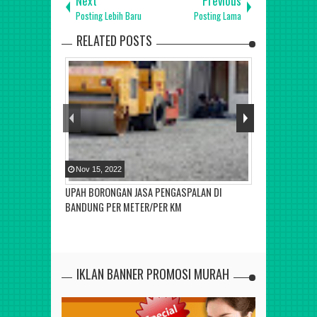
Next
Previous
Posting Lebih Baru
Posting Lama
RELATED POSTS
Nov
15
,
2022
Jul
19
,
2020
UPAH BORONGAN JASA PENGASPALAN DI
PEMBORONG AS
BANDUNG PER METER/PER KM
IKLAN BANNER PROMOSI MURAH