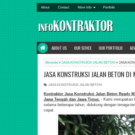
About
Contact
More Info
Portfolio
ABOUT US
OUR SEVICE
OUR PORTFOLIO
AD
Beranda
»
JASA KONSTRUKSI JALAN BETON
»
JASA KON
JASA KONSTRUKSI JALAN BETON DI
JASA KONSTRUKSI JALAN BETON
Kontraktor Jasa
Konstruksi Jalan Beton Ready M
Jawa Tengah dan Jawa Timur.
- Kami merupakan k
selama beberapa tahun, didukung dengan tenaga-ten
cepat.