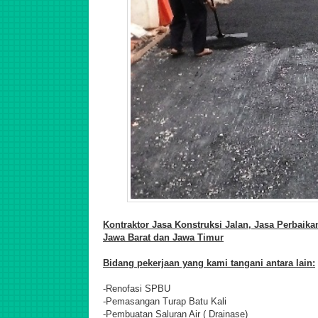
Kontraktor Jasa
Konstruksi Jalan, Jasa Perbaik
Jawa Barat dan Jawa Timur
Bidang pekerjaan yang kami tangani antara lain:
-Renofasi SPBU
-Pemasangan Turap Batu Kali
-Pembuatan Saluran Air ( Drainase)