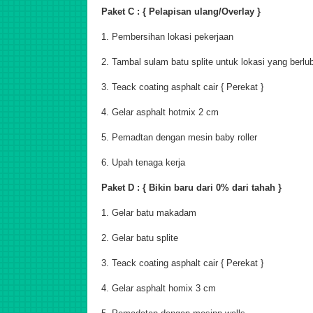
Paket C : { Pelapisan ulang/Overlay }
1. Pembersihan lokasi pekerjaan
2. Tambal sulam batu splite untuk lokasi yang berlu
3. Teack coating asphalt cair { Perekat }
4. Gelar asphalt hotmix 2 cm
5. Pemadtan dengan mesin baby roller
6. Upah tenaga kerja
Paket D : { Bikin baru dari 0% dari tahah }
1. Gelar batu makadam
2. Gelar batu splite
3. Teack coating asphalt cair { Perekat }
4. Gelar asphalt homix 3 cm