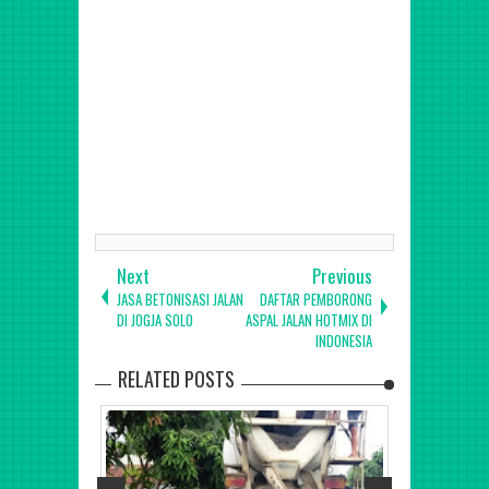
Kontraktor Jasa Pengaspalan Jalan Hotmix di
TangKontraktor Jasa Pengaspalan Jalan Hotmix di Bekasi,
Tangerang, Jakarta, Depok, Bogor, Cikarang,Cibitung,
Tangerang Selatan, Pancoran, Sentul Hambalang, Ciawi,
Megamendung Bogor, Cibubur, Tangerang, Jakarta, Depok,
Bogor, Bekasi Jawa Barat dan Jawa Tengah, Bandung,
Ciater, Lembang, Subang, Tasik, Subang, Cikopo,
Palimanan, Brebes, Jawa Baraterang Selatan, Bandung,
Bekasi, Jakarta, Depok, Bogor, Cikarang, Jawa Barat dan
Jawa Tengah
Next
Previous
JASA BETONISASI JALAN
DAFTAR PEMBORONG
DI JOGJA SOLO
ASPAL JALAN HOTMIX DI
INDONESIA
RELATED POSTS