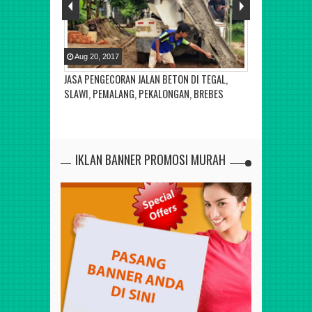
Aug
20
,
2017
Aug
19
,
2017
ISASI READY
JASA PENGECORAN JALAN BETON DI TEGAL,
JASA PENGECOR
SLAWI, PEMALANG, PEKALONGAN, BREBES
SEMARANG JA
IKLAN BANNER PROMOSI MURAH