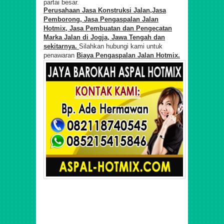
partai besar.
Perusahaan Jasa Konstruksi Jalan,
Jasa
Pemborong, Jasa Pengaspalan Jalan
Hotmix, Jasa Pembuatan dan Pengecatan
Marka Jalan di Jogja, Jawa Tengah dan
sekitarnya.
Silahkan hubungi kami untuk
penawaran
Biaya Pengaspalan Jalan
Hotmix.
Kontraktor Jasa Pengaspalan Jalan Hotmix di Cibitung,
Tangerang Selatan, Pancoran, Sentul Hambalang, Ciawi,
Megamendung Bogor, Cibubur,
Jasa
Layanan Kontrakto
Konstruksi jalan Jembatan Marka Jalan, Jasa Pemborong,