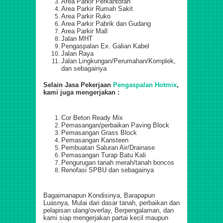
Area Parkir Perkantoran
Area Parkir Rumah Sakit
Area Parkir Ruko
Area Parkir Pabrik dan Gudang
Area Parkir Mall
Jalan MHT
Pengaspalan Ex. Galian Kabel
Jalan Raya
Jalan Lingkungan/Perumahan/Komplek,
dan sebagainya
Selain Jasa Pekerjaan
Pengaspalan Hotmix
,
kami juga mengerjakan :
Cor Beton Ready Mix
Pemasangan/perbaikan Paving Block
Pemasangan Grass Block
Pemasangan Kansteen
Pembuatan Saluran Air/Drainase
Pemasangan Turap Batu Kali
Pengurugan tanah merah/tanah boncos
Renofasi SPBU dan sebagainya
Bagaimanapun Kondisinya, Barapapun
Luasnya, Mulai dari dasar tanah, perbaikan dan
pelapisan ulang/overlay, Berpengalaman, dan
kami siap mengerjakan partai kecil maupun