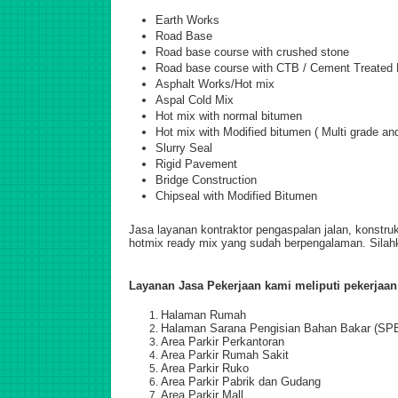
Earth Works
Road Base
Road base course with crushed stone
Road base course with CTB / Cement Treated
Asphalt Works/Hot mix
Aspal Cold Mix
Hot mix with normal bitumen
Hot mix with Modified bitumen ( Multi grade a
Slurry Seal
Rigid Pavement
Bridge Construction
Chipseal with Modified Bitumen
Jasa layanan kontraktor pengaspalan jalan, konstru
hotmix ready mix yang sudah berpengalaman. Sila
Layanan Jasa Pekerjaan kami meliputi pekerjaan
Halaman Rumah
Halaman Sarana Pengisian Bahan Bakar (SP
Area Parkir Perkantoran
Area Parkir Rumah Sakit
Area Parkir Ruko
Area Parkir Pabrik dan Gudang
Area Parkir Mall