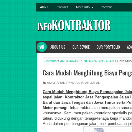
About
Contact
More Info
Portfolio
ABOUT US
OUR SEVICE
OUR PORTFOLIO
AD
Beranda
»
ANGGARAN PENGASPALAN JALAN
»
Cara Muda
Cara Mudah Menghitung Biaya Penga
ANGGARAN PENGASPALAN JALAN
Cara Mudah Menghitung Biaya Pengaspalan Jala
aspal jalan. Kontraktor Jasa
Pengaspalan Jalan H
Barat dan
J
awa Tengah dan Jawa Timur serta Pul
Meter persegi
. Infrastruktur jalan merupakan sar
khususnya. Kami merupakan kontraktor spesialis p
tahun, didukung dengan tenaga-tenaga kerja mandor 
Anda dalam pembangunan jalan, baik pembuatan jal