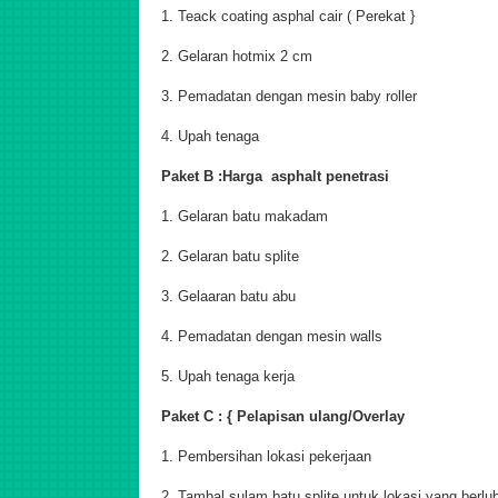
1. Teack coating asphal cair ( Perekat }
2. Gelaran hotmix 2 cm
3. Pemadatan dengan mesin baby roller
4. Upah tenaga
Paket B :Harga asphalt penetrasi
1. Gelaran batu makadam
2. Gelaran batu splite
3. Gelaaran batu abu
4. Pemadatan dengan mesin walls
5. Upah tenaga kerja
Paket C : { Pelapisan ulang/Overlay
1. Pembersihan lokasi pekerjaan
2. Tambal sulam batu splite untuk lokasi yang berlu