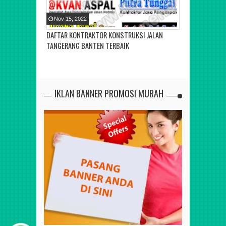
Nov
15
,
2022
Nov
15
,
2022
DAFTAR KONTRAKTOR KONSTRUKSI JALAN
DAFTAR KONTR
TANGERANG BANTEN TERBAIK
CIREBON TERP
IKLAN BANNER PROMOSI MURAH