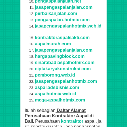
pengaspalanjalan.net
jasapengaspalanjalan.com
perbaikanjalan.com
pengaspalan-hotmix.com
jasapengaspalanhotmix.web.id
kontraktoraspalsakti.com
aspalmurah.com
jasapengaspalanjalan.com
hargapavingblock.com
sinarabadiaspalhotmix.com
ciptakaryakonstruksi.com
pemborong.web.id
jasapengaspalanhotmix.com
aspal.adsbisnis.com
aspalhotmix.web.id
mega-aspalhotmix.com
Itulah sebagian
Daftar Alamat
Perusahaan Kontraktor Aspal di
Bali
.
Perusahaan
kontraktor
aspal
,
ja
sa konstruksi jalan, jasa pengaspalan